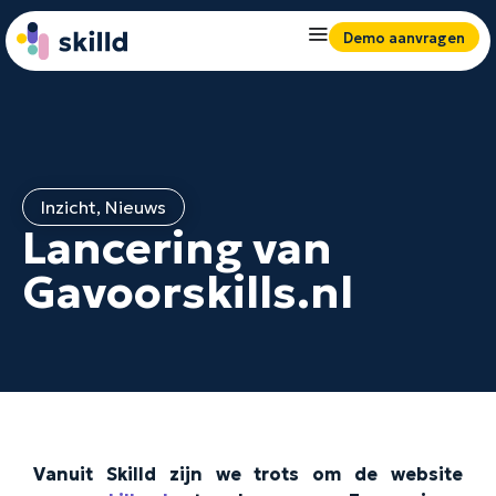
Demo aanvragen
Inzicht
,
Nieuws
Lancering van
Gavoorskills.nl
Vanuit Skilld zijn we trots om de website