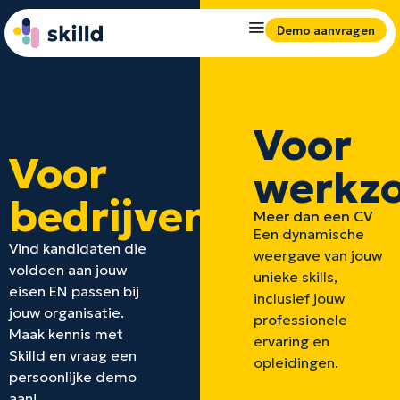
Demo aanvragen
Voor
Voor
werkz
bedrijven
Meer dan een CV
Een dynamische
Vind kandidaten die
weergave van jouw
voldoen aan jouw
unieke skills,
eisen EN passen bij
inclusief jouw
jouw organisatie.
professionele
Maak kennis met
ervaring en
Skilld en vraag een
opleidingen.
persoonlijke demo
aan!